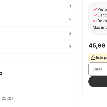
Perío
Canc
Devol
Más inf
45,99
Este p
Email
o
x 2520)