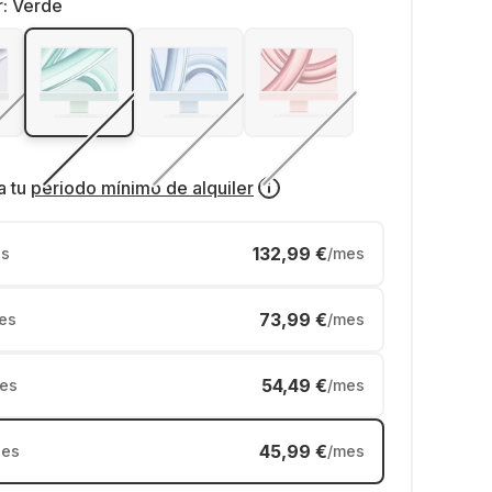
r:
Verde
a tu
periodo mínimo de alquiler
132,99 €
s
/mes
73,99 €
es
/mes
54,49 €
es
/mes
45,99 €
es
/mes