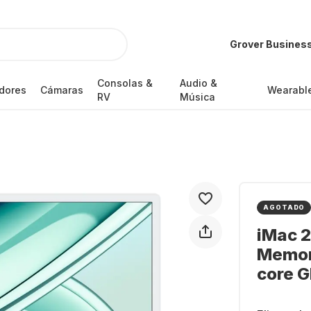
Grover Busines
Consolas &
Audio &
dores
Cámaras
Wearabl
RV
Música
AGOTADO
iMac 2
Memor
core 