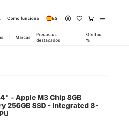
s
Cómo funciona
ES
Productos
Ofertas
es
Marcas
destacados
%
4" - Apple M3 Chip 8GB
y 256GB SSD - Integrated 8-
GPU