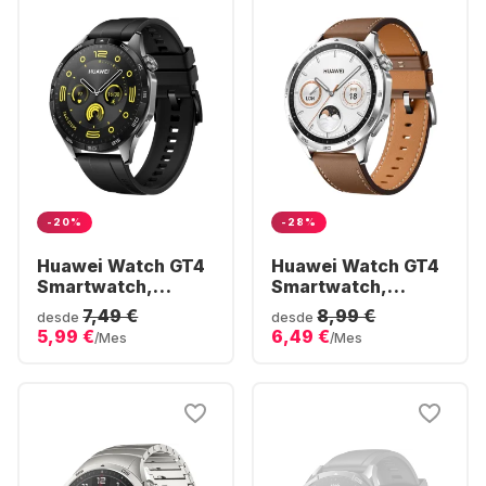
-20%
-28%
Huawei Watch GT4
Huawei Watch GT4
Smartwatch,
Smartwatch,
Stainless Steel
Stainless Steel
7,49 €
8,99 €
desde
desde
Case, 46mm
Case, 46mm
5,99 €
6,49 €
/Mes
/Mes