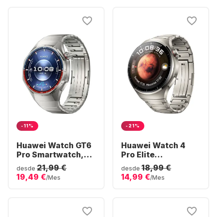
-11%
-21%
Huawei Watch GT6
Huawei Watch 4
Pro Smartwatch,
Pro Elite
caja de titanio, 46
Smartwatch,
21,99 €
18,99 €
desde
desde
mm
Stainless Steel,
19,49 €
14,99 €
/Mes
/Mes
48mm