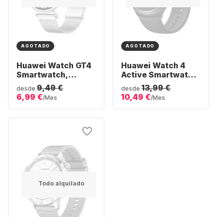
AGOTADO
AGOTADO
Huawei Watch GT4
Huawei Watch 4
Smartwatch,
Active Smartwatch,
Stainless Steel
Stainless Steel,
9,49 €
13,99 €
desde
desde
Case, 41mm
46mm
6,99 €
10,49 €
/Mes
/Mes
Todo alquilado