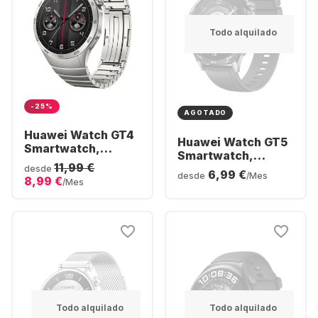
Todo alquilado
-25%
AGOTADO
Huawei Watch GT4
Huawei Watch GT5
Smartwatch,
Smartwatch,
Stainless Steel
11,99 €
Stainless Steel
desde
6,99 €
Case, 46mm
desde
/Mes
8,99 €
Case, 46mm
/Mes
Todo alquilado
Todo alquilado