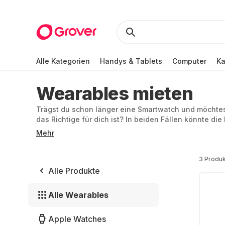
Alle Kategorien
Handys & Tablets
Computer
K
Wearables mieten
Trägst du schon länger eine Smartwatch und möchtest
das Richtige für dich ist? In beiden Fällen könnte di
du eine Smartwatch mieten statt kaufen. So bleibst du 
Mehr
außerdem kannst du mehrere Optionen für eine gewis
3 Produ
Alle Produkte
Alle Wearables
Apple Watches