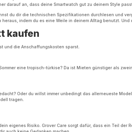
her darauf an, dass deine Smartwatch gut zu deinem Style pass
nnst du dir die technischen Spezifikationen durchlesen und ver
en heraus, indem du es eine Weile in deinem Alltag benutzt. Und 
t kaufen
 bist und die Anschaffungskosten sparst.
Sommer eine tropisch-türkise? Da ist Mieten günstiger als zwei
edacht? Oder du willst immer unbedingt das allerneueste Modell
ell tragen.
ein eigenes Risiko. Grover Care sorgt dafür, dass ein Teil der 
u dir auch keine Gedanken machen.