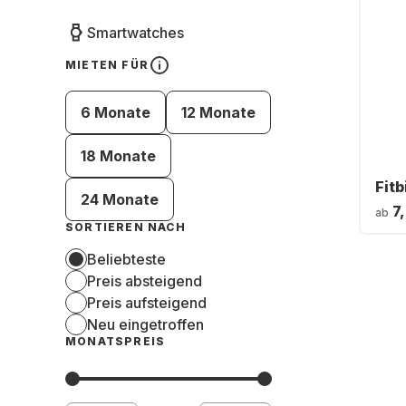
Smartwatches
MIETEN FÜR
6 Monate
12 Monate
18 Monate
Fitb
24 Monate
7
ab
SORTIEREN NACH
Beliebteste
Preis absteigend
Preis aufsteigend
Neu eingetroffen
MONATSPREIS