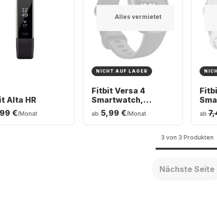
Alles vermietet
NICHT AUF LAGER
NIC
Fitbit Versa 4
Fitb
it Alta HR
Smartwatch,
Sma
Aluminium Case,
Alu
,99 €
5,99 €
7,
/Monat
ab
/Monat
ab
40mm
40
3 von 3 Produkten
Nächste Seite