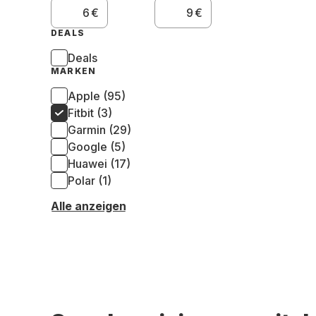
€
€
DEALS
Deals
MARKEN
Apple (95)
Fitbit (3)
Garmin (29)
Google (5)
Huawei (17)
Polar (1)
Alle anzeigen