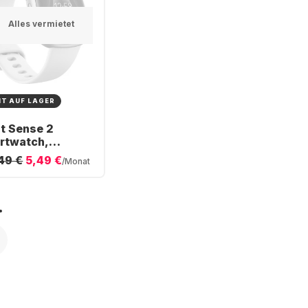
Alles vermietet
HT AUF LAGER
it Sense 2
rtwatch,
minium Case,
49 €
5,49 €
/Monat
mm