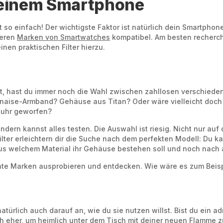
deinem Smartphone
t so einfach! Der wichtigste Faktor ist natürlich dein Smartphon
reren
Marken von Smartwatches
kompatibel. Am besten recherchi
inen praktischen Filter hierzu.
st, hast du immer noch die Wahl zwischen zahllosen verschied
ilanaise-Armband? Gehäuse aus Titan? Oder wäre vielleicht doch
uhr geworfen?
ondern kannst alles testen. Die Auswahl ist riesig. Nicht nur a
lter erleichtern dir die Suche nach dem perfekten Modell: Du ka
us welchem Material ihr Gehäuse bestehen soll und noch nach a
e Marken ausprobieren und entdecken. Wie wäre es zum Beispie
ürlich auch darauf an, wie du sie nutzen willst. Bist du ein ad
 eher, um heimlich unter dem Tisch mit deiner neuen Flamme zu 