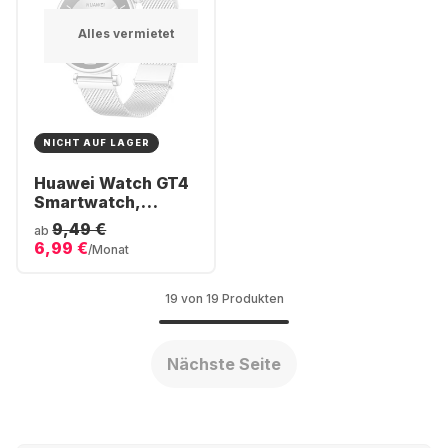
Alles vermietet
NICHT AUF LAGER
Huawei Watch GT4
Smartwatch,
Stainless Steel
9,49 €
ab
Case, 41mm
6,99 €
/Monat
19 von 19 Produkten
Nächste Seite