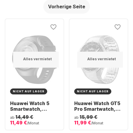
Vorherige Seite
Alles vermietet
Alles vermietet
NICHT AUF LAGER
NICHT AUF LAGER
Huawei Watch 5
Huawei Watch GT5
Smartwatch,
Pro Smartwatch,
Edelstahlgehäuse,
Titanium Case,
14,49 €
15,99 €
ab
ab
46 mm
46mm
11,49 €
11,99 €
/Monat
/Monat