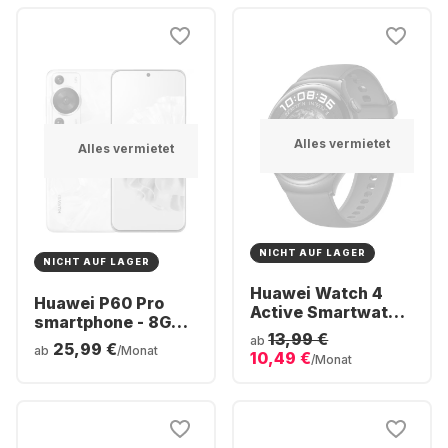
Alles vermietet
Alles vermietet
NICHT AUF LAGER
NICHT AUF LAGER
Huawei Watch 4
Huawei P60 Pro
Active Smartwatch,
smartphone - 8GB -
Stainless Steel,
13,99 €
256GB - Dual SIM
ab
25,99 €
46mm
ab
/Monat
10,49 €
/Monat