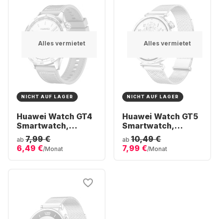
Alles vermietet
Alles vermietet
NICHT AUF LAGER
NICHT AUF LAGER
Huawei Watch GT4
Huawei Watch GT5
Smartwatch,
Smartwatch,
Stainless Steel
Stainless Steel
7,99 €
10,49 €
ab
ab
Case, 46mm
Case, 41mm
6,49 €
7,99 €
/Monat
/Monat