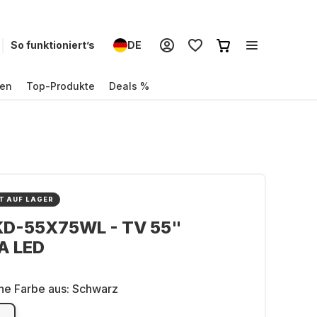
So funktioniert’s
DE
en
Top-Produkte
Deals %
T AUF LAGER
KD-55X75WL - TV 55"
A LED
ne Farbe aus:
Schwarz