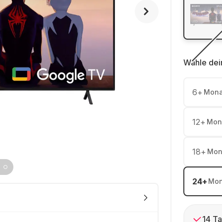
Wähle dei
6
+
Mona
12
+
Mon
18
+
Mon
24
+
Mon
14 Ta