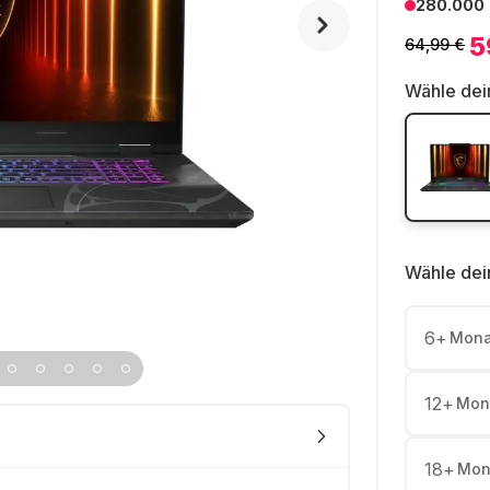
280.000
5
64,99 €
Wähle dei
Wähle dei
6
+
Mona
12
+
Mon
18
+
Mon