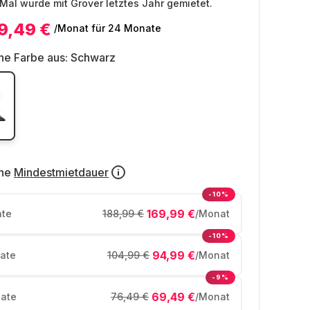
Mal wurde mit Grover letztes Jahr gemietet.
9,49 €
/Monat
für 24 Monate
ne Farbe aus:
Schwarz
ne
Mindestmietdauer
-10%
169,99 €
te
188,99 €
/Monat
-10%
94,99 €
ate
104,99 €
/Monat
-9%
69,49 €
ate
76,49 €
/Monat