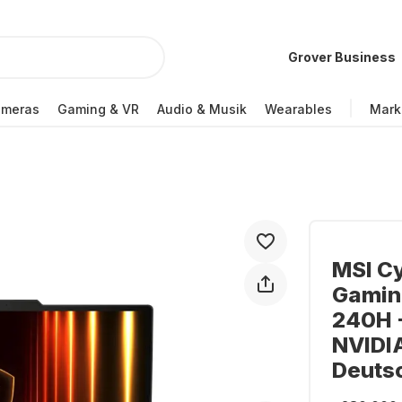
Grover Business
ameras
Gaming & VR
Audio & Musik
Wearables
Mark
MSI C
Gaming
240H -
NVIDI
Deuts