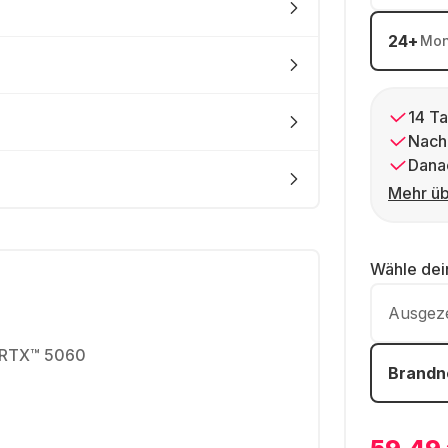
24
+
Mon
14 Ta
Nach
Dana
Mehr üb
Wähle de
Ausgez
 RTX™ 5060
Brandn