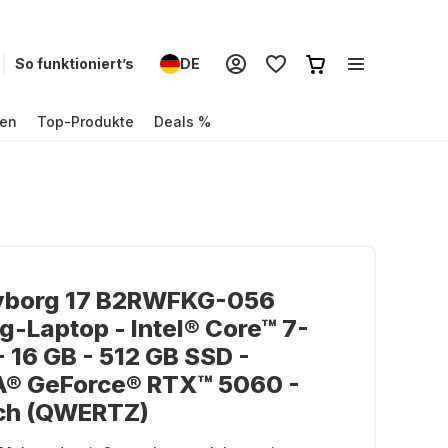
So funktioniert’s
DE
en
Top-Produkte
Deals %
yborg 17 B2RWFKG-056
-Laptop - Intel® Core™ 7-
 16 GB - 512 GB SSD -
A® GeForce® RTX™ 5060 -
ch (QWERTZ)