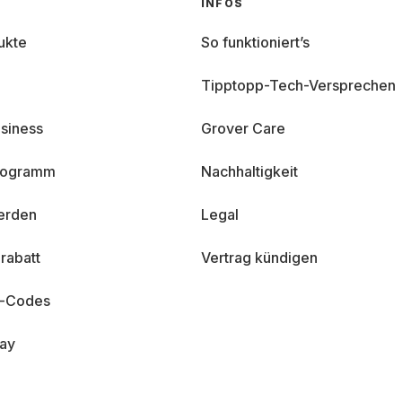
INFOS
ukte
So funktioniert’s
Tipptopp-Tech-Versprechen
siness
Grover Care
programm
Nachhaltigkeit
erden
Legal
rabatt
Vertrag kündigen
n-Codes
day