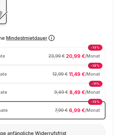
ne
Mindestmietdauer
-13%
20,99 €
te
23,99 €
/Monat
-12%
11,49 €
ate
12,99 €
/Monat
-11%
8,49 €
ate
9,49 €
/Monat
-13%
6,99 €
ate
7,99 €
/Monat
ge anfängliche Widerrufsfrist