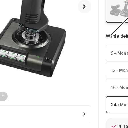
Wähle dei
6
+
Mona
12
+
Mon
18
+
Mon
24
+
Mon
14 Ta