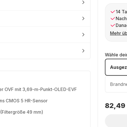
14 Ta
Nach
Dana
Mehr üb
Wähle de
Ausgez
Brandn
her OVF mit 3,69-m-Punkt-OLED-EVF
ans CMOS 5 HR-Sensor
82,49
(Filtergröße 49 mm)