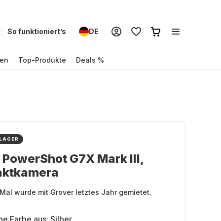
So funktioniert’s
DE
en
Top-Produkte
Deals %
 LAGER
PowerShot G7X Mark III,
ktkamera
Mal wurde mit Grover letztes Jahr gemietet.
ne Farbe aus:
Silber