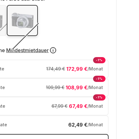
ne
Mindestmietdauer
-1%
172,99 €
te
174,49 €
/Monat
-1%
108,99 €
te
109,99 €
/Monat
-1%
67,49 €
te
67,99 €
/Monat
62,49 €
ate
/Monat