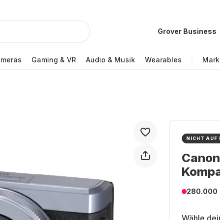
Grover Business
ameras
Gaming & VR
Audio & Musik
Wearables
Mark
NICHT AUF
Canon 
Kompa
280.000
Wähle dei