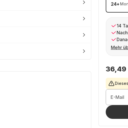
24
+
Mon
14 Ta
Nach
Dana
Mehr üb
36,49
Dieses
E-Mail