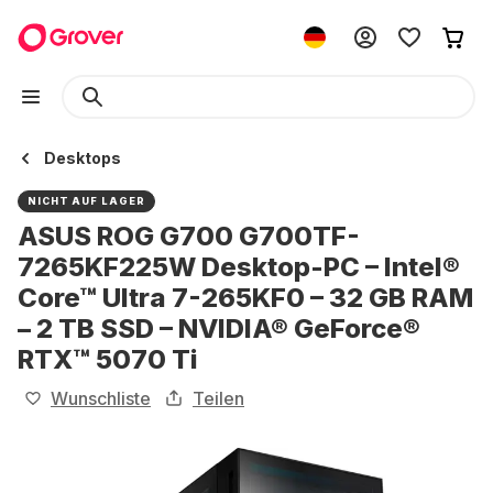
Desktops
NICHT AUF LAGER
ASUS ROG G700 G700TF-
7265KF225W Desktop-PC – Intel®
Core™ Ultra 7-265KF0 – 32 GB RAM
– 2 TB SSD – NVIDIA® GeForce®
RTX™ 5070 Ti
Wunschliste
Teilen