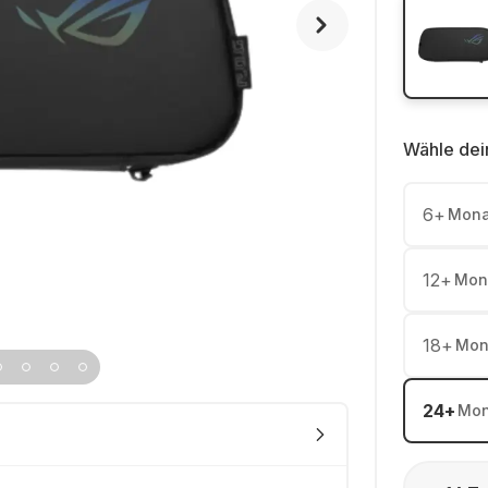
Wähle dei
6
+
Mona
12
+
Mon
18
+
Mon
24
+
Mon