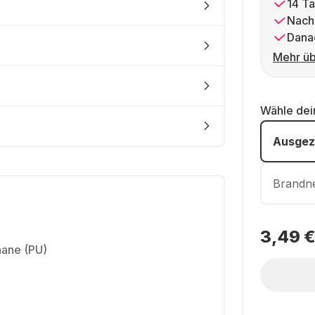
14 Ta
Nach
Dana
Mehr üb
Wähle de
Ausgez
Brandn
3,49 
hane (PU)