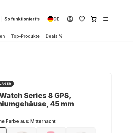
So funktioniert’s
DE
en
Top-Produkte
Deals %
 LAGER
Watch Series 8 GPS,
niumgehäuse, 45 mm
ne Farbe aus:
Mitternacht