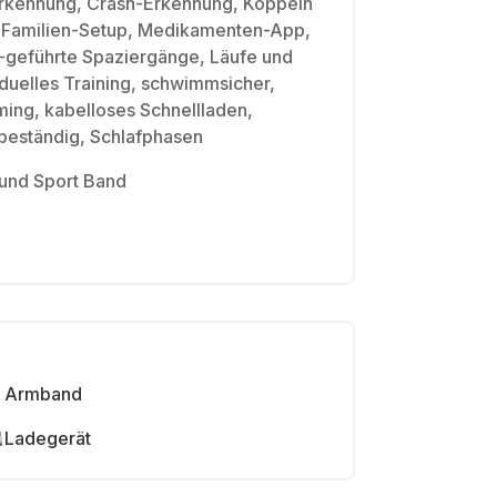
erkennung, Crash-Erkennung, Koppeln
 Familien-Setup, Medikamenten-App,
o-geführte Spaziergänge, Läufe und
iduelles Training, schwimmsicher,
ming, kabelloses Schnellladen,
rbeständig, Schlafphasen
und Sport Band
Armband
Ladegerät