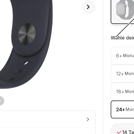
Wähle dei
6
+
Mona
12
+
Mon
18
+
Mon
24
+
Mon
14 Ta