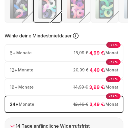
Wähle deine
Mindestmietdauer
-74%
6
+
4,99 €
Monate
18,99 €
/Monat
-79%
12
+
4,49 €
Monate
20,99 €
/Monat
-73%
18
+
3,99 €
Monate
14,99 €
/Monat
-72%
24
+
3,49 €
Monate
12,49 €
/Monat
14 Tage anfängliche Widerrufsfrist