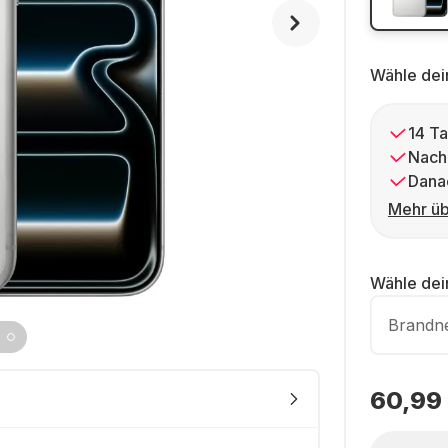
Wähle dei
14 Ta
Nach
Dana
Mehr üb
Wähle de
Brandn
60,99