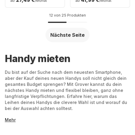
27,49 €
41,99 €
ab
/Monat
ab
/Monat
12 von 25 Produkten
Nächste Seite
Handy mieten
Du bist auf der Suche nach dem neuesten Smartphone,
aber der Kauf deines neuen Handys soll nicht gleich dein
gesamtes Budget sprengen? Mit Grover kannst du dein
nächstes Handy mieten und flexibel bleiben, ganz ohne
langfristige Verpflichtungen. Erfahre hier, warum das
Leihen deines Handys die clevere Wahl ist und worauf du
bei der Auswahl achten solltest.
Smartphone mieten statt kaufen:
Mehr
Das sind die Vorteile