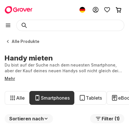
Alle Produkte
Handy mieten
Du bist auf der Suche nach dem neuesten Smartphone,
aber der Kauf deines neuen Handys soll nicht gleich dein
gesamtes Budget sprengen? Mit Grover kannst du dein
Mehr
nächstes Handy mieten und flexibel bleiben, ganz ohne
langfristige Verpflichtungen. Erfahre hier, warum das
Leihen deines Handys die clevere Wahl ist.
Alle
Smartphones
Tablets
eBoo
Sortieren nach
Filter (1)