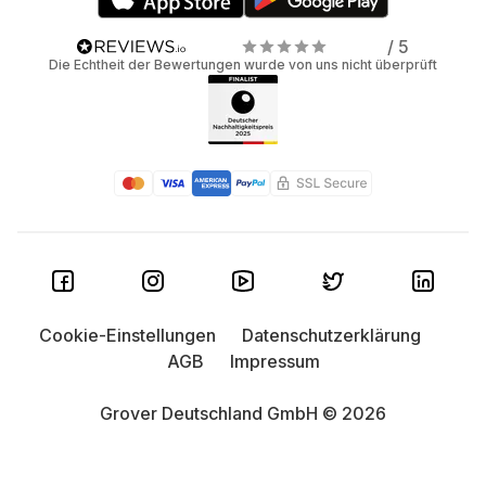
Was bedeuten die Werte für dich?
/ 5
Beim Vergleich von Smartphones begegnen dir immer
Die Echtheit der Bewertungen wurde von uns nicht überprüft
wieder dieselben technischen Angaben. Hier erfährst du,
was sie bedeuten und für wen sich welcher Wert lohnt.
Speicher (GB)
Bezieht sich auf die verfügbare Kapazität, um Apps, Fotos
und Videos zu speichern. Mehr Speicherplatz bedeutet
weniger Abhängigkeit von Cloud-Diensten.
128 GB:
Reicht für Nachrichten, Browsen und
Social Media völlig aus.
Cookie-Einstellungen
Datenschutzerklärung
AGB
Impressum
256 GB:
Sinnvoll, wenn du viele Fotos und
Videos in hoher Qualität aufnimmst, offline Musik
Grover Deutschland GmbH © 2026
oder Serien speicherst oder größere Apps und
Spiele installierst.