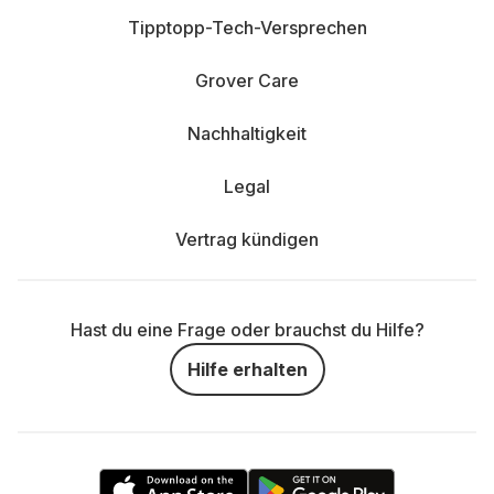
Generation – mehr dazu weiter unten.
Tipptopp-Tech-Versprechen
Google Handy mieten
:
Du suchst ein
Grover Care
Smartphone, das läuft und dich nicht mit unnötigem
Kram nervt? Die aktuelle Pixel-Pro-Generation
Nachhaltigkeit
bringt dir genau das: eine starke Kamera, die dir
jedes Mal zuverlässige Ergebnisse liefert, und eine
Legal
Performance, die für alles ausreicht, was du im
Alltag brauchst.
Vertrag kündigen
Xiaomi Handy mieten
:
Du willst ein Smartphone
mieten, das gut aussieht und richtig Leistung bringt,
Hast du eine Frage oder brauchst du Hilfe?
aber nicht deinen Geldbeutel sprengt? Die aktuelle
Hilfe erhalten
Xiaomi-Ultra-Generation liefert dir eine starke
Kamera, ein tolles Display und alles, was du für den
Alltag brauchst.
Gerätespezifikationen verstehen: