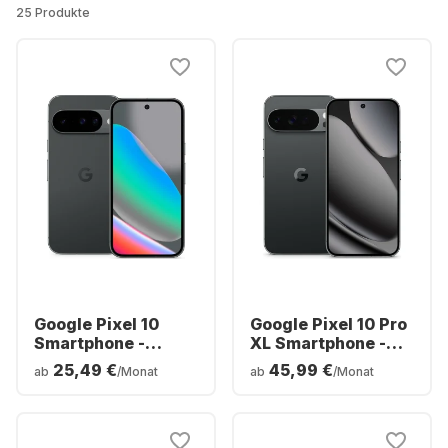
25 Produkte
Google Pixel 10
Google Pixel 10 Pro
Smartphone -
XL Smartphone -
128GB - Dual SIM
256GB - Dual SIM
25,49 €
45,99 €
ab
/Monat
ab
/Monat