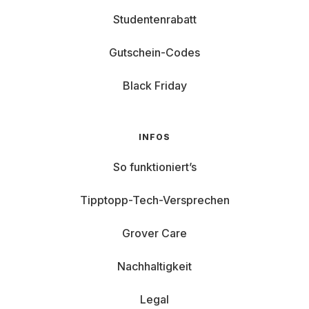
über Grover Care abgedeckt.
Studentenrabatt
Bereit fürs nächste Level?
Gutschein-Codes
Dann findest du bei uns Gaming-Laptops zur Miete – ohne
Verpflichtungen, aber mit voller Power.
Black Friday
INFOS
So funktioniert’s
Tipptopp-Tech-Versprechen
Grover Care
Nachhaltigkeit
Legal