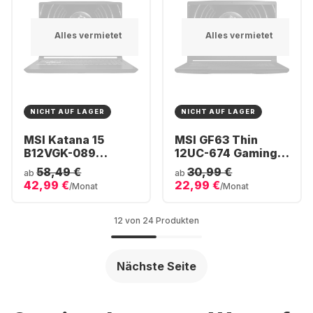
Alles vermietet
Alles vermietet
NICHT AUF LAGER
NICHT AUF LAGER
MSI Katana 15
MSI GF63 Thin
B12VGK-089
12UC-674 Gaming
Gaming Notebook -
Notebook - Intel®
58,49 €
30,99 €
ab
ab
Intel® Core™ i7-
Core™ i5-12450H -
42,99 €
22,99 €
/Monat
/Monat
12650H - 16GB -
16GB - 512GB SSD -
512GB SSD -
NVIDIA® GeForce®
NVIDIA® GeForce®
RTX 3050
12 von 24 Produkten
RTX 4070
Nächste Seite