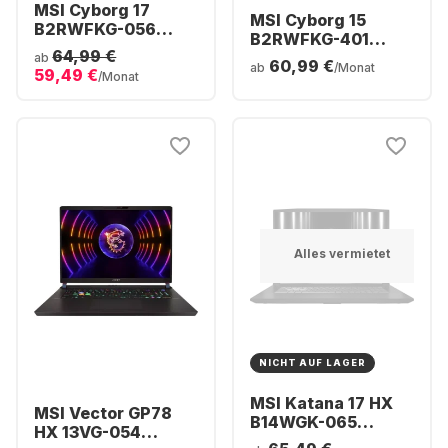
MSI Cyborg 17
MSI Cyborg 15
B2RWFKG-056
B2RWFKG-401
Gaming-Laptop -
64,99 €
Gaming-Laptop -
ab
60,99 €
Intel® Core™ 7-
ab
/Monat
59,49 €
Intel® Core™ 7-
/Monat
240H - 16 GB - 512
240H - 16 GB - 512
GB SSD - NVIDIA®
GB SSD - NVIDIA®
GeForce® RTX™
GeForce® RTX™
5060 - Deutsch
5060 - Deutsch
(QWERTZ)
(QWERTZ)
Alles vermietet
NICHT AUF LAGER
MSI Katana 17 HX
MSI Vector GP78
B14WGK-065
HX 13VG-054
Gaming-Laptop -