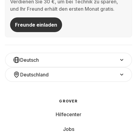
Verdienen Sie 30 €, um bei Technik zu sparen,
für Geschwindigkeit – besonders bei komplexen
und Ihr Freund erhält den ersten Monat gratis.
Games oder parallel laufenden Anwendungen.
Freunde einladen
Bildwiederholrate:
Eine hohe Bildwiederholrate
garantiert flüssige Darstellungen. Mit Werten von
120 oder 144 Hz laufen auch rasante Shooter
geschmeidig.
Deutsch
Arbeitsspeicher:
Viel Arbeitsspeicher reduziert
Ladezeiten und verhindert Ruckler.
Deutschland
Speicherkapazität:
Eine große SSD bietet Platz
für viele Titel, ohne dass du ständig Spiele löschen
GROVER
musst.
Hilfecenter
Akkulaufzeit:
Im Gaming-Bereich meist
zweitrangig, da die Geräte bei hoher Last am
Jobs
Netzteil hängen sollten.