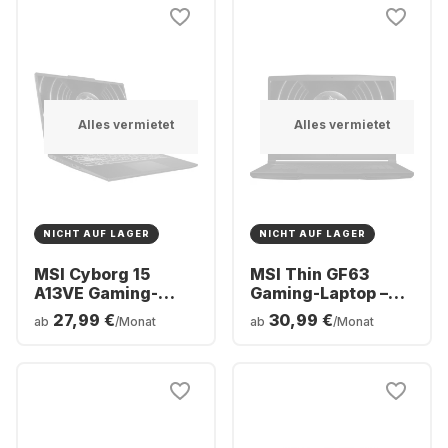
RTX™ 4060 -
RTX™ 4070 -
Deutsch (QWERTZ)
Deutsch (QWERTZ)
Alles vermietet
Alles vermietet
NICHT AUF LAGER
NICHT AUF LAGER
MSI Cyborg 15
MSI Thin GF63
A13VE Gaming-
Gaming-Laptop –
Laptop - Intel®
Intel® Core™ i5-
27,99 €
30,99 €
ab
/Monat
ab
/Monat
Core™ i5-13420H -
12450H – 16 GB –
16 GB - 512 GB SSD -
512 GB SSD –
NVIDIA® GeForce®
NVIDIA® GeForce®
RTX™ 4050 -
RTX™ 4050 –
Deutsch (QWERTZ)
Deutsch (QWERTZ)