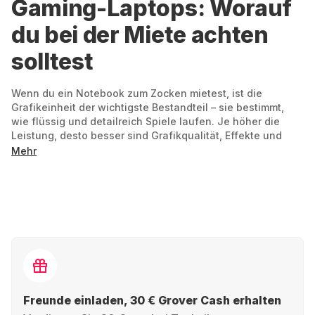
Gaming-Laptops: Worauf
du bei der Miete achten
solltest
Wenn du ein Notebook zum Zocken mietest, ist die
Grafikeinheit der wichtigste Bestandteil – sie bestimmt,
wie flüssig und detailreich Spiele laufen. Je höher die
Leistung, desto besser sind Grafikqualität, Effekte und
Auflösung. Dabei gibt es verschiedene Leistungsstufen,
Mehr
von Einsteiger-Gaming bis hin zu High-End-Systemen für
anspruchsvolle Titel.
Einsteigergeräte bringen aktuelle Spiele gut zum Laufen,
während Geräte mit starker Grafikleistung intensive
Details, realistische Umgebungen und aufwendige
Lichteffekte ermöglichen.
Was außerdem wichtig ist:
Freunde einladen, 30 € Grover Cash erhalten
Prozessor:
Ein leistungsfähiger Prozessor sorgt