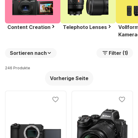
Content Creation
Telephoto Lenses
Vollfor
Kamerao
Sortieren nach
Filter (1)
246 Produkte
Vorherige Seite