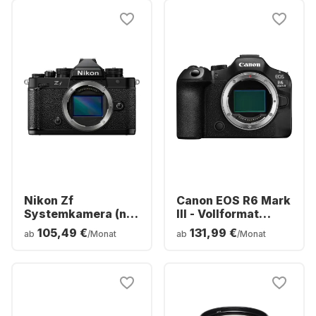
Nikon Zf
Canon EOS R6 Mark
Systemkamera (nur
III - Vollformat
Gehäuse)
Systemkamera
105,49 €
131,99 €
ab
/Monat
ab
/Monat
Gehäuse