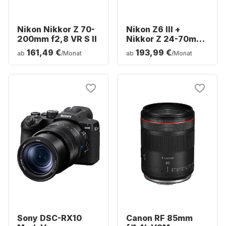
Nikon Nikkor Z 70-
Nikon Z6 III +
200mm f2,8 VR S II
Nikkor Z 24-70mm
f/4,0 S
161,49 €
193,99 €
ab
/Monat
ab
/Monat
Sony DSC-RX10
Canon RF 85mm