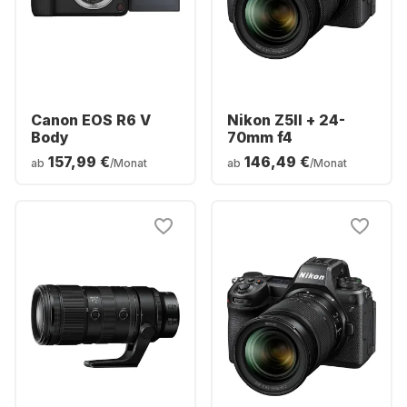
Canon EOS R6 V
Nikon Z5II + 24-
Body
70mm f4
157,99 €
146,49 €
ab
/Monat
ab
/Monat