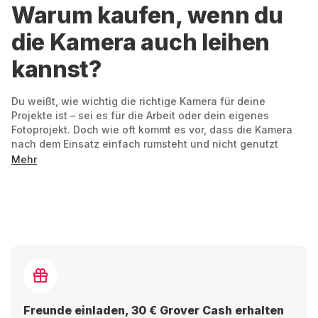
Warum kaufen, wenn du
die Kamera auch leihen
kannst?
Du weißt, wie wichtig die richtige Kamera für deine
Projekte ist – sei es für die Arbeit oder dein eigenes
Fotoprojekt. Doch wie oft kommt es vor, dass die Kamera
nach dem Einsatz einfach rumsteht und nicht genutzt
wird? Statt teure Geräte zu kaufen, die du nur selten
Mehr
brauchst, ist der Weg über einen Kameraverleih mit Grover
die perfekte Lösung. Hol dir genau die passende
Mietkamera, die du für dein Projekt benötigst – flexibel und
bedarfsgerecht.
Dein Projekt, deine Laufzeit: Nur für den Urlaub?
Für den Kurzfilm? Oder für den Einstieg in die
Hochzeitsfotografie? Du mietest so lang, wie's dir
passt.
Freunde einladen, 30 € Grover Cash erhalten