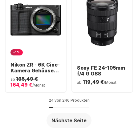
-1%
Nikon ZR - 6K Cine-
Sony FE 24-105mm
Kamera Gehäuse
f/4 G OSS
Vollformat - RAW
165,49 €
ab
119,49 €
R3D | Z-Bajonett
ab
/Monat
164,49 €
/Monat
24 von 246 Produkten
Nächste Seite