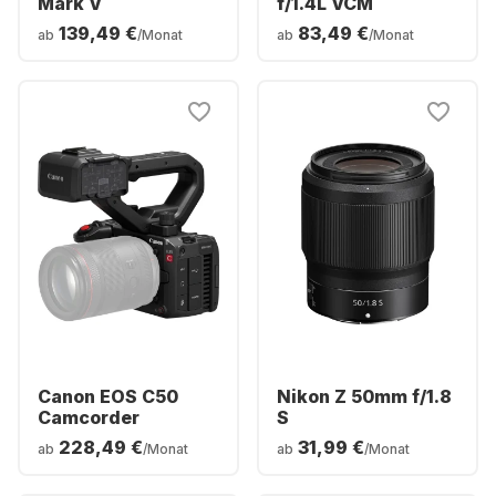
Mark V
f/1.4L VCM
139,49 €
83,49 €
ab
/Monat
ab
/Monat
Canon EOS C50
Nikon Z 50mm f/1.8
Camcorder
S
228,49 €
31,99 €
ab
/Monat
ab
/Monat