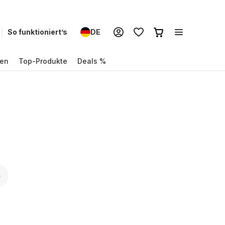
So funktioniert’s
DE
en
Top-Produkte
Deals %
e