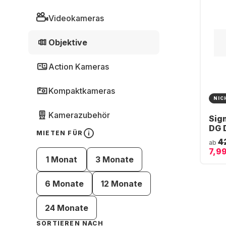
Videokameras
Objektive
Action Kameras
Kompaktkameras
NIC
Kamerazubehör
Sig
DG 
MIETEN FÜR
FE-
4
ab
7,99
1 Monat
3 Monate
6 Monate
12 Monate
24 Monate
SORTIEREN NACH