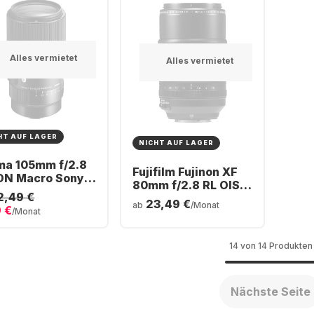
Alles vermietet
Alles vermietet
HT AUF LAGER
NICHT AUF LAGER
ma 105mm f/2.8
Fujifilm Fujinon XF
DN Macro Sony
80mm f/2.8 RL OIS
Mount
2,49 €
WR Macro Objektiv
23,49 €
ab
/Monat
 €
/Monat
14 von 14 Produkten
Nächste Seite