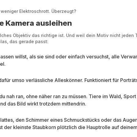
r weniger Elektroschrott. Überzeugt?
ne Kamera ausleihen
hes Objektiv das richtige ist. Und weil dein Motiv nicht jeden T
las, das gerade passt:
sen willst, als sie sind oder einfach versuchst, alle Verwa
el.
für umso verlässliche Alleskönner. Funktioniert für Porträts
u nah ran, ohne näher ran zu müssen. Tiere im Wald, Sport
nd das Bild wirkt trotzdem mittendrin.
s Blattes, den Schimmer eines Schmuckstücks oder das Augen
t der kleinste Staubkorn plötzlich die Hauptrolle auf deinem 