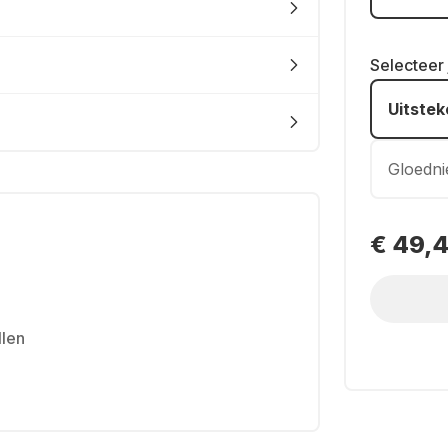
Selecteer
Uitste
Gloedn
€ 49,
llen