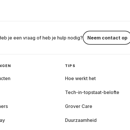
Heb je een vraag of heb je hulp nodig?
Neem contact op
INGEN
TIPS
ucten
Hoe werkt het
Tech-in-topstaat-belofte
ners
Grover Care
day
Duurzaamheid