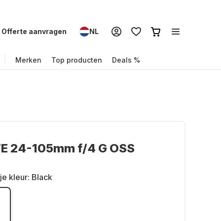
Offerte aanvragen
NL
Merken
Top producten
Deals %
FE 24-105mm f/4 G OSS
je kleur:
Black