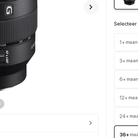
Selecteer 
1
+
maan
3
+
maan
6
+
maa
12
+
maa
24
+
ma
36
+
ma