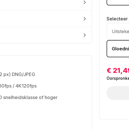
Selecteer
Uitstek
Gloedn
€ 21,4
2 px) DNG/JPEG
Oorspronkel
60fps / 4K120fps
0 snelheidsklasse of hoger