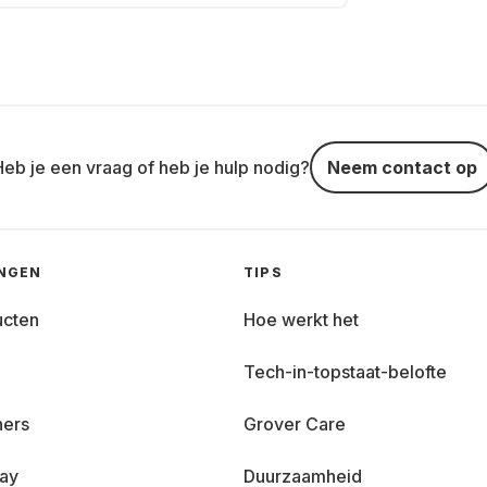
Heb je een vraag of heb je hulp nodig?
Neem contact op
INGEN
TIPS
ucten
Hoe werkt het
Tech-in-topstaat-belofte
ners
Grover Care
day
Duurzaamheid