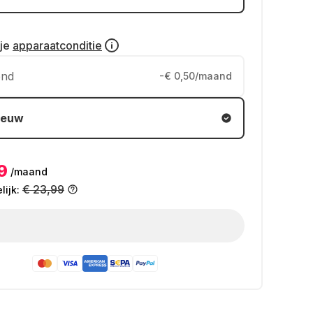
 je
apparaatconditie
end
-€ 0,50/maand
ieuw
9
/maand
€ 23,99
ijk: