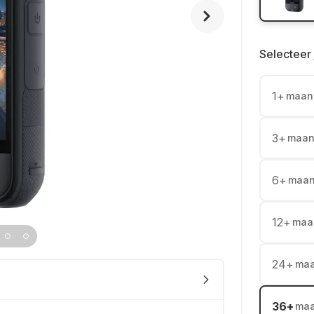
Selecteer 
1
+
maan
3
+
maan
6
+
maa
12
+
maa
24
+
ma
36
+
ma