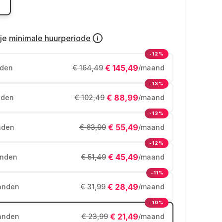
je
minimale huurperiode
-12%
€ 145,49
den
€ 164,49
/maand
-13%
€ 88,99
den
€ 102,49
/maand
-13%
€ 55,49
nden
€ 63,99
/maand
-12%
€ 45,49
nden
€ 51,49
/maand
-11%
€ 28,49
anden
€ 31,99
/maand
-10%
€ 21,49
anden
€ 23,99
/maand