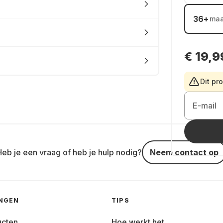
36
+
ma
€ 19,9
Dit pr
E-mail
Heb je een vraag of heb je hulp nodig?
Neem contact op
INGEN
TIPS
ucten
Hoe werkt het