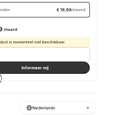
€ 19,99
anden
/maand
9
/maand
oduct is momenteel niet beschikbaar.
Informeer mij
Nederlands