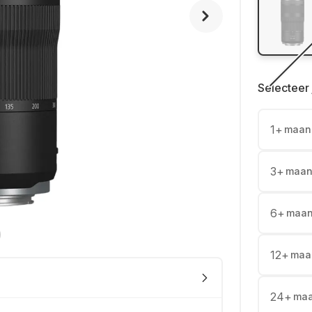
Selecteer 
1
+
maan
3
+
maan
6
+
maa
12
+
maa
24
+
ma