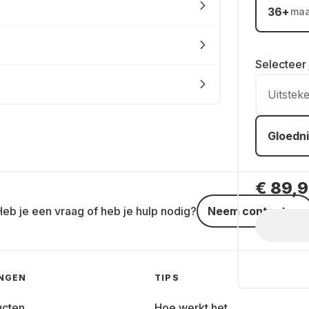
36
+
ma
Selecteer
Uitstek
Gloedn
€ 89,
Heb je een vraag of heb je hulp nodig?
Neem contact op
INGEN
TIPS
ucten
Hoe werkt het