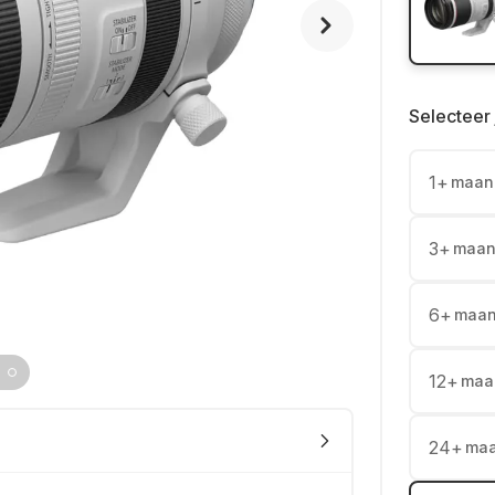
Selecteer 
1
+
maan
3
+
maan
6
+
maa
12
+
maa
24
+
ma