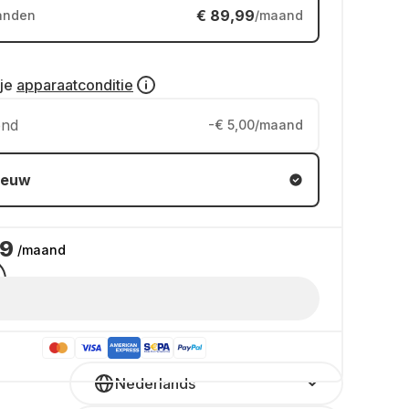
€ 89,99
anden
/maand
 je
apparaatconditie
end
-€ 5,00/maand
ieuw
99
/maand
Nederlands