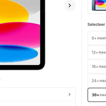
Selecteer 
6
+
maa
12
+
maa
18
+
maa
24
+
ma
36
+
ma