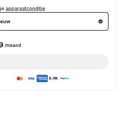
 je
apparaatconditie
ieuw
9
/maand