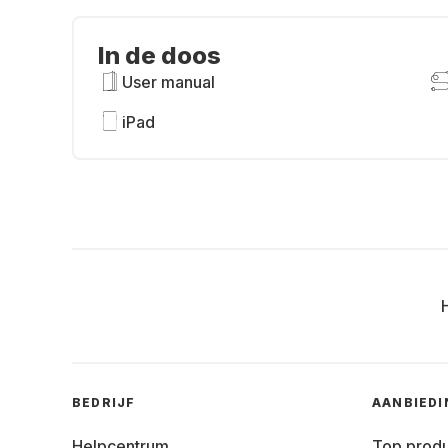
In de doos
User manual
iPad
BEDRIJF
AANBIED
Helpcentrum
Top prod