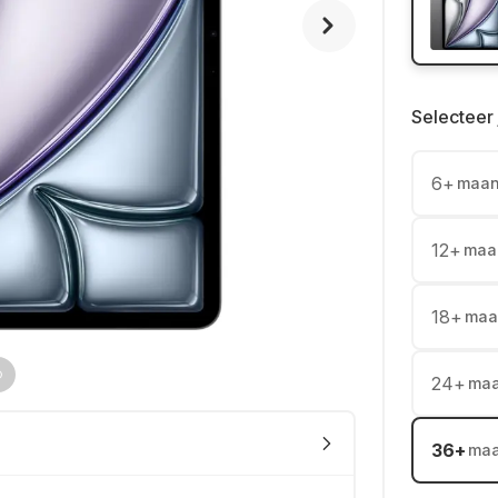
Selecteer 
6
+
maa
12
+
maa
18
+
maa
24
+
ma
36
+
ma