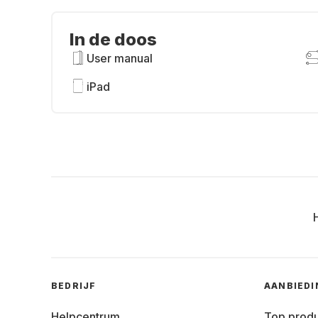
In de doos
User manual
iPad
BEDRIJF
AANBIED
Helpcentrum
Top prod