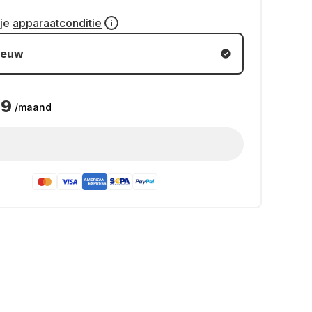
 je
apparaatconditie
ieuw
49
/maand