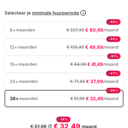
Selecteer je
minimale huurperiode
-65%
6
+
€ 80,49
maanden
€ 227,49
/maand
-59%
12
+
€ 49,99
maanden
€ 120,49
/maand
-51%
18
+
€ 41,49
maanden
€ 84,99
/maand
-47%
24
+
€ 37,99
maanden
€ 71,49
/maand
-38%
36
+
€ 32,49
maanden
€ 51,99
/maand
-38%
€ 32,49
€ 51,99
/maand