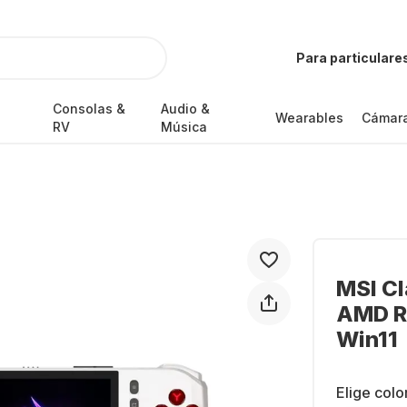
Para particulare
Consolas &
Audio &
Wearables
Cámar
RV
Música
MSI C
AMD R
Win11
Elige colo