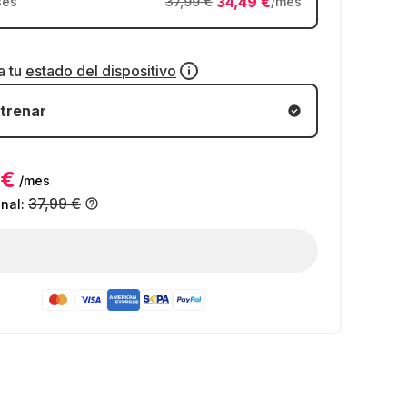
34,49 €
ses
37,99 €
/mes
a tu
estado del dispositivo
trenar
 €
/mes
37,99 €
inal: