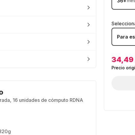
36
+
me
Seleccion
Para es
34,49
Precio orig
o
rada, 16 unidades de cómputo RDNA
820g