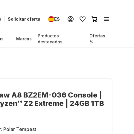
s
Solicitar oferta
ES
Productos
Ofertas
as
Marcas
destacados
%
law A8 BZ2EM-036 Console |
yzen™ Z2 Extreme | 24GB 1TB
r:
Polar Tempest