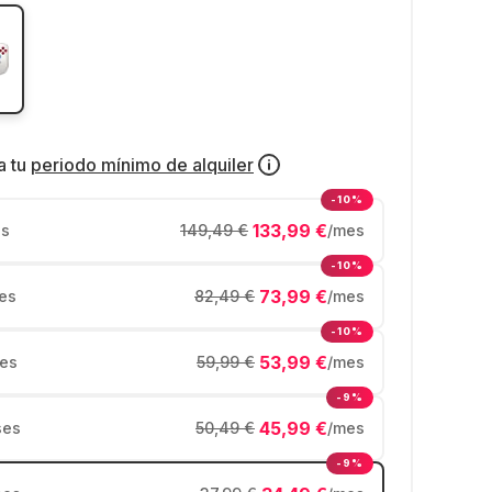
a tu
periodo mínimo de alquiler
-10%
133,99 €
s
149,49 €
/mes
-10%
73,99 €
es
82,49 €
/mes
-10%
53,99 €
es
59,99 €
/mes
-9%
45,99 €
ses
50,49 €
/mes
-9%