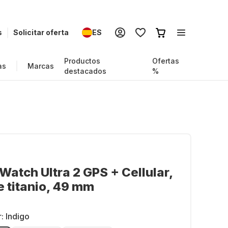
s
Solicitar oferta
ES
Productos
Ofertas
as
Marcas
destacados
%
Watch Ultra 2 GPS + Cellular,
e titanio, 49 mm
r:
Indigo