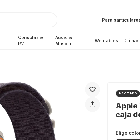
Para particulare
Consolas &
Audio &
Wearables
Cámar
RV
Música
AGOTADO
Apple 
caja d
Elige colo