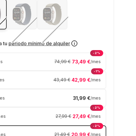
a tu
periodo mínimo de alquiler
-2%
73,49 €
s
74,99 €
/mes
-1%
42,99 €
es
43,49 €
/mes
31,99 €
es
/mes
-2%
27,49 €
ses
27,99 €
/mes
-2%
20,99 €
ses
21,49 €
/mes