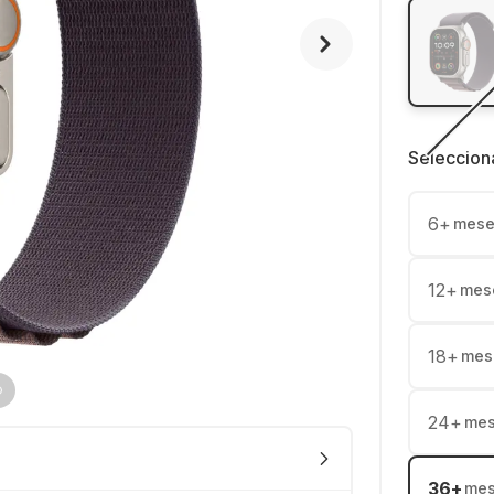
Seleccion
6
+
mese
12
+
mes
18
+
mes
24
+
me
36
+
me