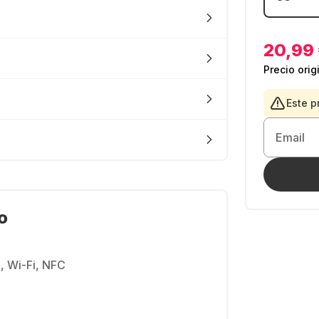
20,99
Precio orig
Este p
Email
o
, Wi-Fi, NFC