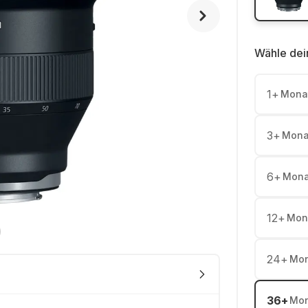
Wähle dei
1
+
Mona
3
+
Mona
6
+
Mona
12
+
Mon
24
+
Mon
36
+
Mon