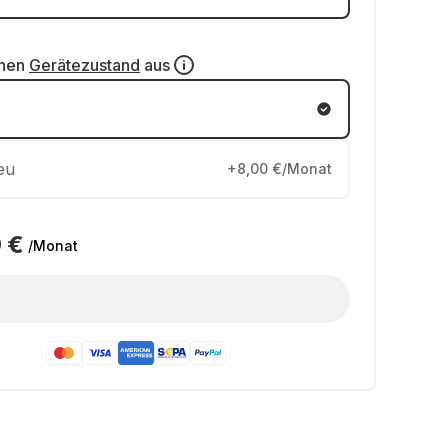
inen
Gerätezustand
aus
eu
+8,00 €/Monat
 €
/Monat