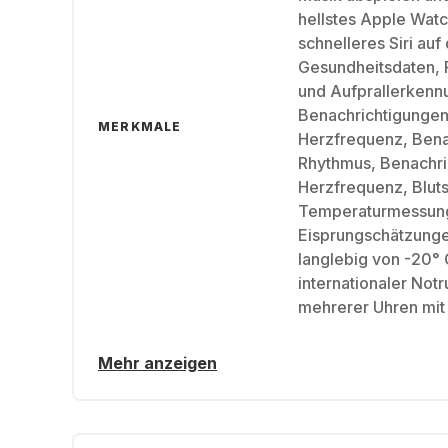
hellstes Apple Watc
schnelleres Siri auf
Gesundheitsdaten, P
und Aufprallerkennu
Benachrichtigungen
MERKMALE
Herzfrequenz, Bena
Rhythmus, Benachri
Herzfrequenz, Blut
Temperaturmessung
Eisprungschätzunge
langlebig von -20° 
internationaler Notr
mehrerer Uhren mit
Mehr anzeigen