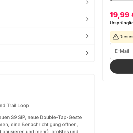
19,99 
Ursprüngli
Dieses
E-Mail
nd Trail Loop
euen S9 SiP, neue Double-Tap-Geste
men, eine Benachrichtigung öffnen,
d pausieren und mehr), größtes und