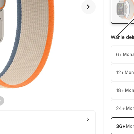
Wähle dei
6
+
Mona
12
+
Mon
18
+
Mon
24
+
Mon
36
+
Mon