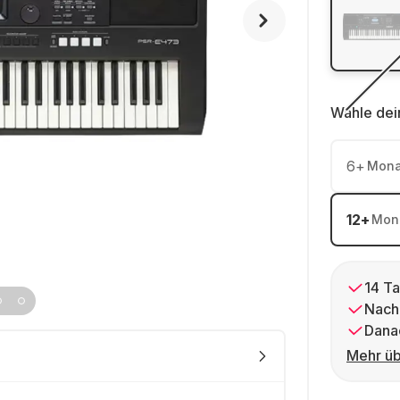
Wähle dei
6
+
Mona
12
+
Mon
14 Ta
Nach
Dana
Mehr üb