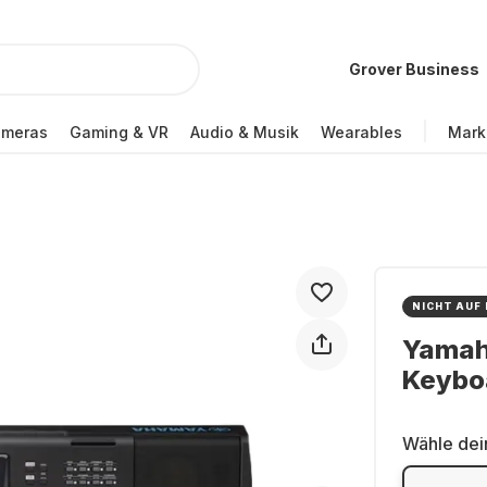
Grover Business
ameras
Gaming & VR
Audio & Musik
Wearables
Mark
NICHT AUF
Yamah
Keybo
Wähle dei