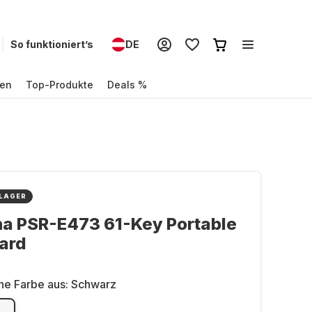
So funktioniert’s
DE
en
Top-Produkte
Deals %
 LAGER
a PSR-E473 61-Key Portable
ard
ne Farbe aus:
Schwarz