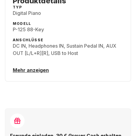
Produktdetails
TYP
Digital Piano
MODELL
P-125 88-Key
ANSCHLÜSSE
DC IN, Headphones IN, Sustain Pedal IN, AUX
OUT [L/L+R][R], USB to Host
Mehr anzeigen
Freunde einladen, 30 € Grover Cash erhalten