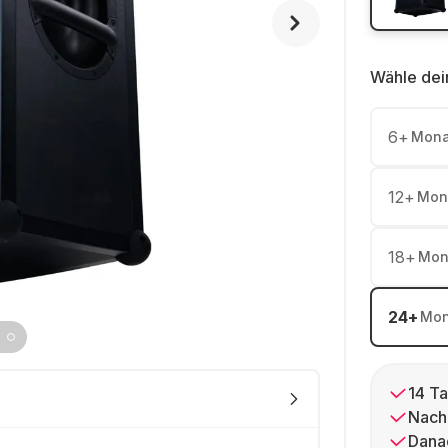
Wähle dei
6
+
Mona
12
+
Mon
18
+
Mon
24
+
Mon
14 Ta
Nach
Dana