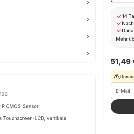
14 Ta
Nach
Dana
Mehr üb
51,49 
Dieses
E-Mail
p120
 R CMOS-Sensor
e Touchscreen-LCD, vertikale