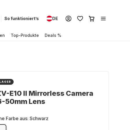
So funktioniert’s
DE
en
Top-Produkte
Deals %
 LAGER
V-E10 II Mirrorless Camera
16-50mm Lens
ne Farbe aus:
Schwarz