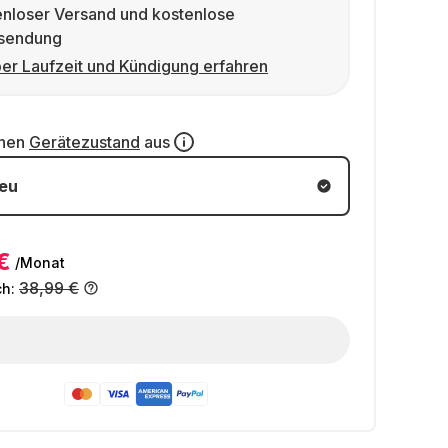
enloser Versand und kostenlose
sendung
er Laufzeit und Kündigung erfahren
inen
Gerätezustand
aus
eu
€
/Monat
38,99 €
ch: