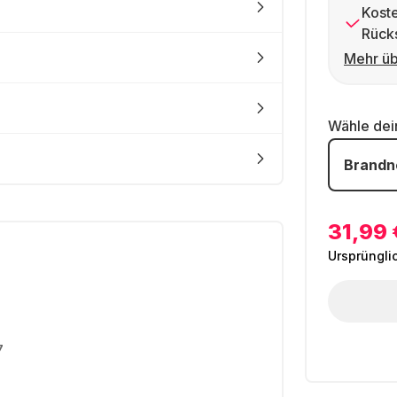
Kost
Rück
Mehr üb
Wähle de
Brandn
31,99 
Ursprüngli
7