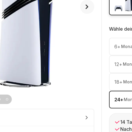
Wähle dei
6
+
Mona
12
+
Mon
18
+
Mon
24
+
Mon
14 Ta
Nach