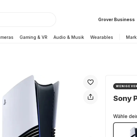
Grover Business
ameras
Gaming & VR
Audio & Musik
Wearables
Mark
WENIGE VE
Sony P
Wähle dei