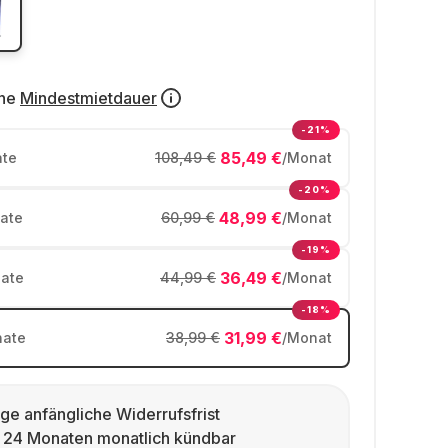
ne
Mindestmietdauer
-21%
85,49 €
te
108,49 €
/Monat
-20%
48,99 €
ate
60,99 €
/Monat
-19%
36,49 €
ate
44,99 €
/Monat
-18%
31,99 €
ate
38,99 €
/Monat
ge anfängliche Widerrufsfrist
 24 Monaten monatlich kündbar