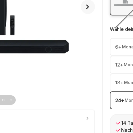
Wähle dei
6
+
Mona
12
+
Mon
18
+
Mon
24
+
Mon
14 Ta
Nach