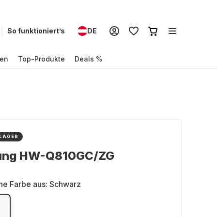
So funktioniert’s
DE
en
Top-Produkte
Deals %
 LAGER
ung HW-Q810GC/ZG
ne Farbe aus:
Schwarz