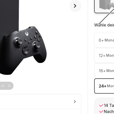
Wähle dei
6
+
Mona
12
+
Mon
18
+
Mon
24
+
Mon
14 Ta
Nach