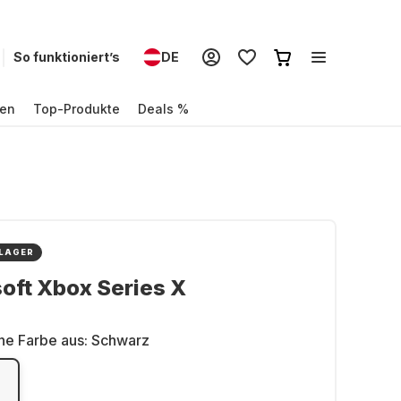
So funktioniert’s
DE
en
Top-Produkte
Deals %
 LAGER
oft Xbox Series X
ne Farbe aus:
Schwarz