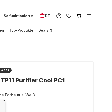
So funktioniert’s
DE
en
Top-Produkte
Deals %
 LAGER
TP11 Purifier Cool PC1
ne Farbe aus:
Weiß