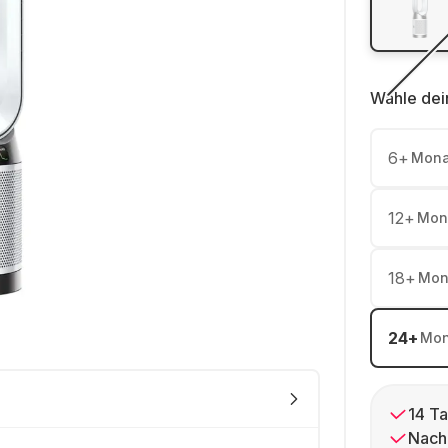
Wähle dei
6
+
Mona
12
+
Mon
18
+
Mon
24
+
Mon
14 Ta
Nach