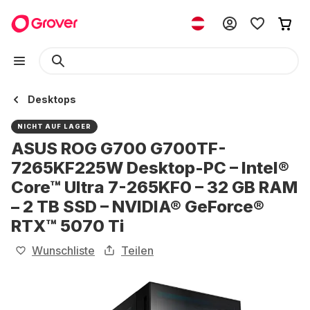
Desktops
NICHT AUF LAGER
ASUS ROG G700 G700TF-
7265KF225W Desktop-PC – Intel®
Core™ Ultra 7-265KF0 – 32 GB RAM
– 2 TB SSD – NVIDIA® GeForce®
RTX™ 5070 Ti
Wunschliste
Teilen