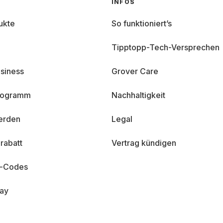
INFOS
ukte
So funktioniert’s
Tipptopp-Tech-Versprechen
siness
Grover Care
programm
Nachhaltigkeit
erden
Legal
rabatt
Vertrag kündigen
n-Codes
day