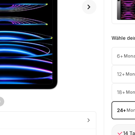
Wähle dei
6
+
Mona
12
+
Mon
18
+
Mon
24
+
Mon
14 Ta